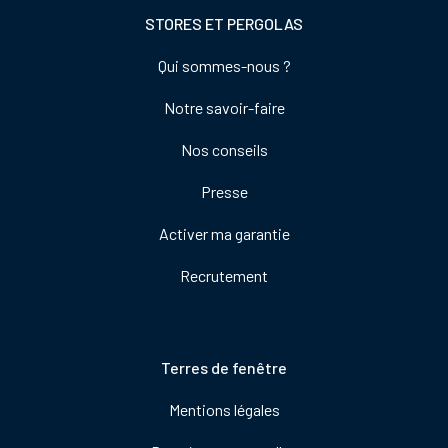
STORES ET PERGOLAS
Footer
Qui sommes-nous ?
colonne
Notre savoir-faire
de
droite
Nos conseils
Presse
Activer ma garantie
Recrutement
Pied
Terres de fenêtre
de
Mentions légales
page