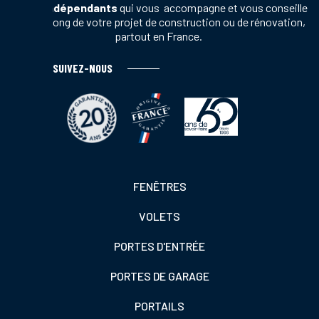
vente indépendants
qui vous accompagne et vous conseille
tout au long de votre projet de construction ou de rénovation,
partout en France.
SUIVEZ-NOUS
Footer
FENÊTRES
colonne
VOLETS
de
gauche
PORTES D'ENTRÉE
PORTES DE GARAGE
PORTAILS