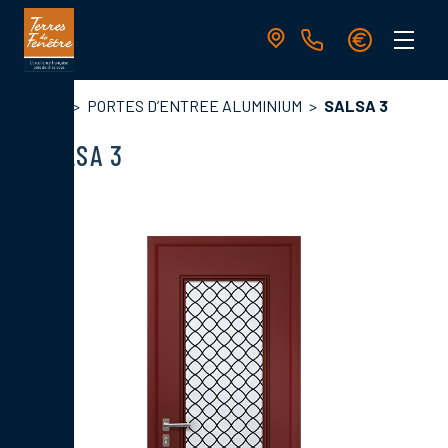
Aller
au
contenu
principal
Navigation
Fil
Accueil
PORTES D’ENTREE ALUMINIUM
SALSA 3
principale
d'Ariane
SALSA 3