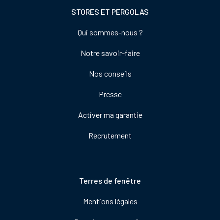
STORES ET PERGOLAS
Footer
Qui sommes-nous ?
colonne
Notre savoir-faire
de
droite
Nos conseils
Presse
Activer ma garantie
Recrutement
Pied
Terres de fenêtre
de
Mentions légales
page