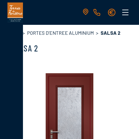
Aller
au
contenu
principal
Navigation
Fil
Accueil
PORTES D’ENTREE ALUMINIUM
SALSA 2
principale
d'Ariane
SALSA 2