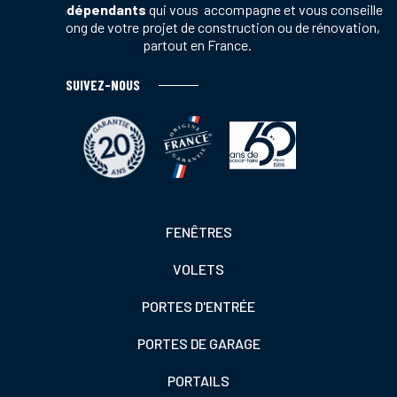
vente indépendants
qui vous accompagne et vous conseille
tout au long de votre projet de construction ou de rénovation,
partout en France.
SUIVEZ-NOUS
Footer
FENÊTRES
colonne
VOLETS
de
gauche
PORTES D'ENTRÉE
PORTES DE GARAGE
PORTAILS