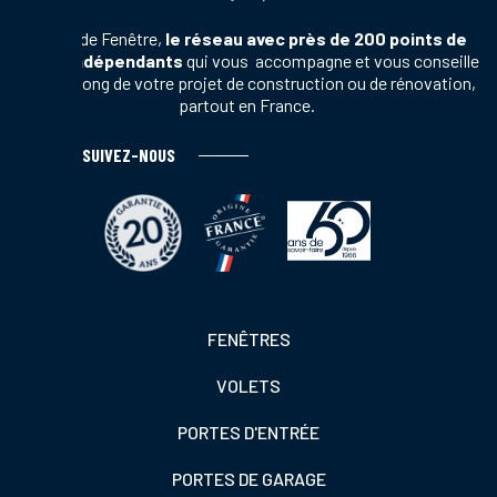
Terres de Fenêtre,
le réseau avec près de 200 points de
vente indépendants
qui vous accompagne et vous conseille
tout au long de votre projet de construction ou de rénovation,
partout en France.
SUIVEZ-NOUS
Footer
FENÊTRES
colonne
VOLETS
de
gauche
PORTES D'ENTRÉE
PORTES DE GARAGE