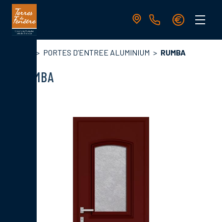
Aller
au
contenu
principal
Navigation
Fil
Accueil
PORTES D’ENTREE ALUMINIUM
RUMBA
principale
d'Ariane
RUMBA