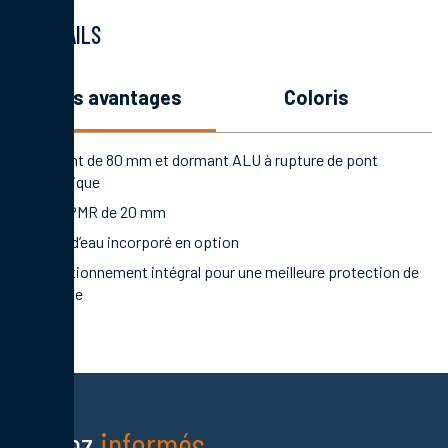
DÉTAILS
les avantages
coloris
Ouvrant de 80 mm et dormant ALU à rupture de pont
thermique
Seuil PMR de 20 mm
Rejet d’eau incorporé en option
Conditionnement intégral pour une meilleure protection de
la porte
Restez
informés