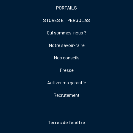
PORTAILS
STORES ET PERGOLAS
Footer
Qui sommes-nous ?
colonne
Notre savoir-faire
de
droite
Nos conseils
Presse
Activer ma garantie
Recrutement
Pied
Terres de fenêtre
de