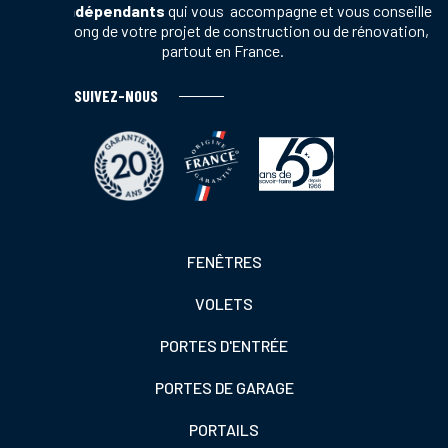
vente indépendants
qui vous accompagne et vous conseille
tout au long de votre projet de construction ou de rénovation,
partout en France.
SUIVEZ-NOUS
Footer
FENÊTRES
colonne
VOLETS
de
gauche
PORTES D'ENTRÉE
PORTES DE GARAGE
PORTAILS