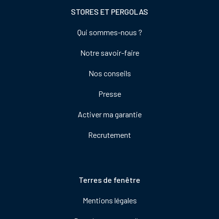
STORES ET PERGOLAS
Footer
Qui sommes-nous ?
colonne
Notre savoir-faire
de
droite
Nos conseils
Presse
Activer ma garantie
Recrutement
Pied
Terres de fenêtre
de
Mentions légales
page