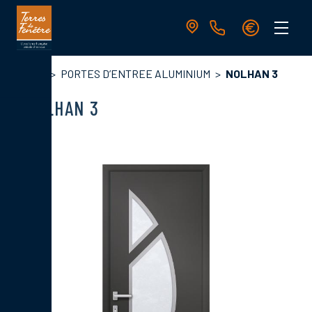
Aller
au
contenu
principal
Navigation
Fil
Accueil
PORTES D’ENTREE ALUMINIUM
NOLHAN 3
principale
d'Ariane
NOLHAN 3