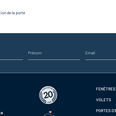
ion de la porte
Prénom
Adresse email
Footer
FENÊTRES
colonne
VOLETS
de
gauche
PORTES D'
ts