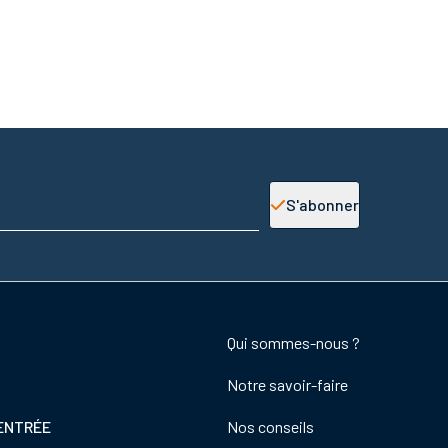
S'abonner
Footer
Qui sommes-nous ?
colonne
Notre savoir-faire
de
droite
ENTRÉE
Nos conseils