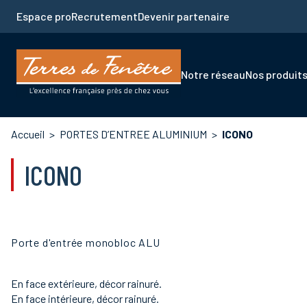
Aller
Espace pro
Recrutement
Devenir partenaire
au
contenu
principal
Navigation
Notre réseau
Nos produit
principale
Fil
Accueil
PORTES D’ENTREE ALUMINIUM
ICONO
d'Ariane
ICONO
Porte d'entrée monobloc ALU
En face extérieure, décor rainuré.
En face intérieure, décor rainuré.