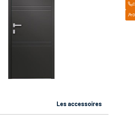
C
D
les accessoires