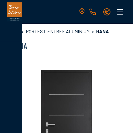
Aller
au
contenu
principal
Navigation
Fil
Accueil
PORTES D’ENTREE ALUMINIUM
HANA
principale
d'Ariane
HANA