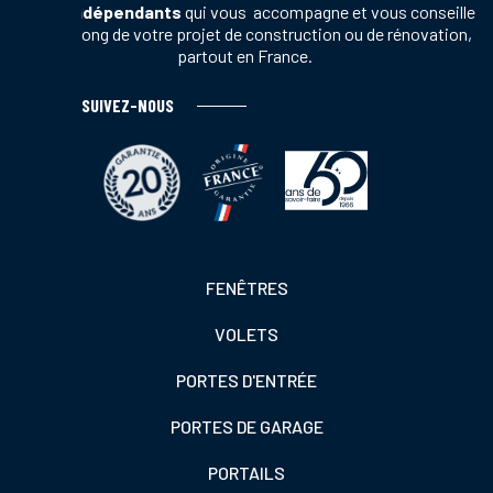
vente indépendants
qui vous accompagne et vous conseille
tout au long de votre projet de construction ou de rénovation,
partout en France.
SUIVEZ-NOUS
Footer
FENÊTRES
colonne
VOLETS
de
gauche
PORTES D'ENTRÉE
PORTES DE GARAGE
PORTAILS