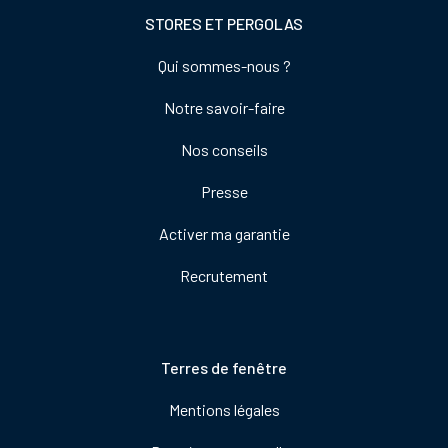
STORES ET PERGOLAS
Footer
Qui sommes-nous ?
colonne
Notre savoir-faire
de
droite
Nos conseils
Presse
Activer ma garantie
Recrutement
Pied
Terres de fenêtre
de
Mentions légales
page