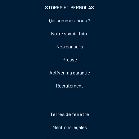
STORES ET PERGOLAS
Footer
Qui sommes-nous ?
colonne
Notre savoir-faire
de
droite
Nos conseils
Presse
Activer ma garantie
Recrutement
Pied
Terres de fenêtre
de
Mentions légales
page