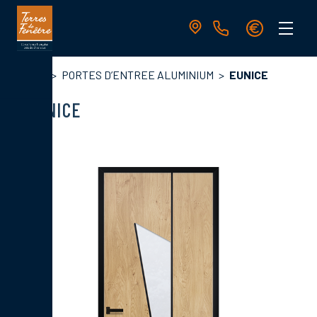
Aller
au
contenu
principal
Navigation
Fil
Accueil
PORTES D’ENTREE ALUMINIUM
EUNICE
principale
d'Ariane
EUNICE