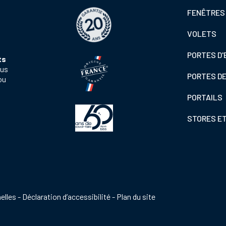
Footer
FENÊTRES
colonne
VOLETS
de
gauche
PORTES D'
ts
ous
PORTES D
ou
PORTAILS
STORES E
elles
Déclaration d’accessibilité
Plan du site