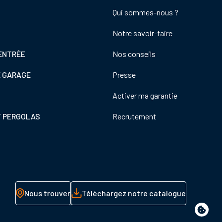
Footer
Qui sommes-nous ?
colonne
Notre savoir-faire
de
droite
ENTRÉE
Nos conseils
E GARAGE
Presse
Activer ma garantie
T PERGOLAS
Recrutement
Nous trouver
Téléchargez notre catalogue
Paramè
de