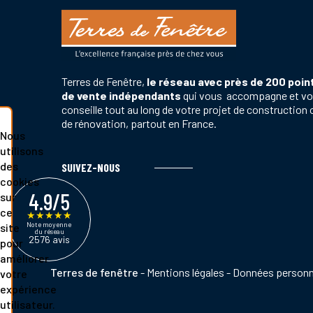
Terres de Fenêtre,
le réseau avec près de 200 poin
de vente indépendants
qui vous accompagne et v
conseille tout au long de votre projet de construction 
de rénovation, partout en France.
Nous
utilisons
des
SUIVEZ-NOUS
cookies
4.9/5
sur
ce
★
★
★
★
★
Note moyenne
site
du réseau
2576 avis
pour
améliorer
Pied
Terres de fenêtre
Mentions légales
Données personn
votre
de
expérience
page
utilisateur.