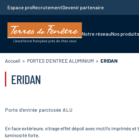
Aller
Espace pro
Recrutement
Devenir partenaire
au
contenu
principal
Navigation
Notre réseau
Nos produit
principale
Fil
Accueil
PORTES D’ENTREE ALUMINIUM
ERIDAN
d'Ariane
ERIDAN
Porte d'entrée parclosée ALU
En face extérieure, vitrage effet dépoli avec motifs imprimés et 
luminosité forte.