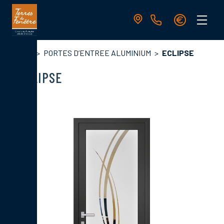
Aller
au
contenu
principal
Navigation
Fil
Accueil
PORTES D’ENTREE ALUMINIUM
ECLIPSE
principale
d'Ariane
ECLIPSE