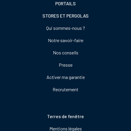
PORTAILS
STORES ET PERGOLAS
Footer
Qui sommes-nous ?
colonne
Notre savoir-faire
de
droite
Nos conseils
Presse
Activer ma garantie
Recrutement
Pied
Terres de fenêtre
de
Mentions légales
page