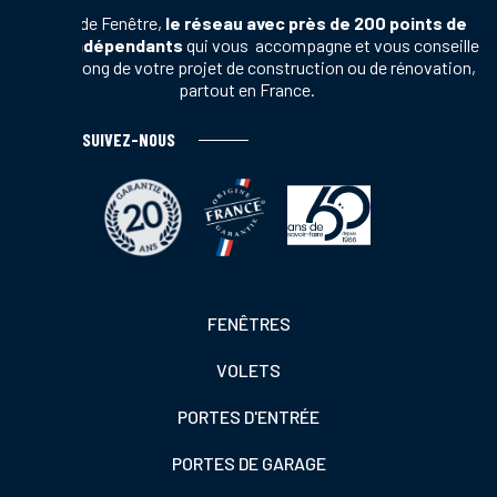
Terres de Fenêtre,
le réseau avec près de 200 points de
vente indépendants
qui vous accompagne et vous conseille
tout au long de votre projet de construction ou de rénovation,
partout en France.
SUIVEZ-NOUS
Footer
FENÊTRES
colonne
VOLETS
de
gauche
PORTES D'ENTRÉE
PORTES DE GARAGE