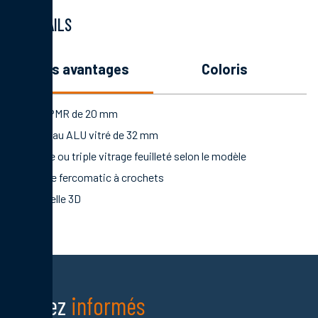
DÉTAILS
les avantages
coloris
Seuil PMR de 20 mm
Panneau ALU vitré de 32 mm
Double ou triple vitrage feuilleté selon le modèle
Serrure fercomatic à crochets
Paumelle 3D
Restez
informés