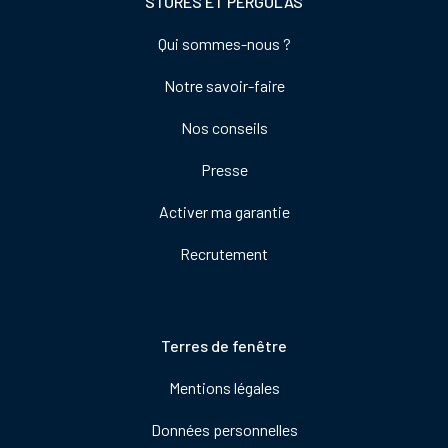
STORES ET PERGOLAS
Footer
Qui sommes-nous ?
colonne
Notre savoir-faire
de
droite
Nos conseils
Presse
Activer ma garantie
Recrutement
Pied
Terres de fenêtre
de
Mentions légales
page
Données personnelles