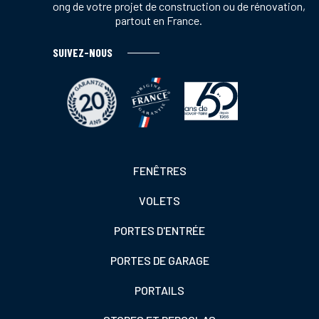
tout au long de votre projet de construction ou de rénovation,
partout en France.
SUIVEZ-NOUS
Footer
FENÊTRES
colonne
VOLETS
de
gauche
PORTES D'ENTRÉE
PORTES DE GARAGE
PORTAILS