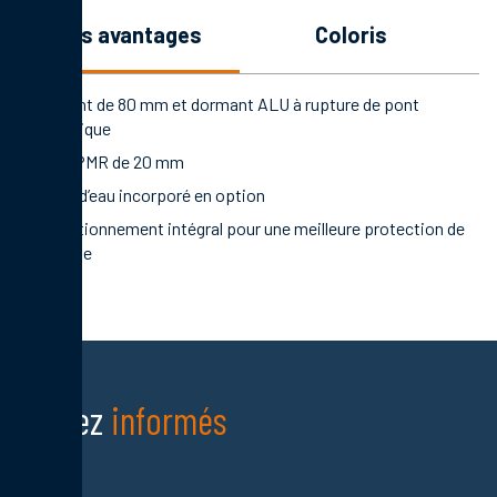
les avantages
coloris
Ouvrant de 80 mm et dormant ALU à rupture de pont
thermique
Seuil PMR de 20 mm
Rejet d’eau incorporé en option
Conditionnement intégral pour une meilleure protection de
la porte
Restez
informés
Nom