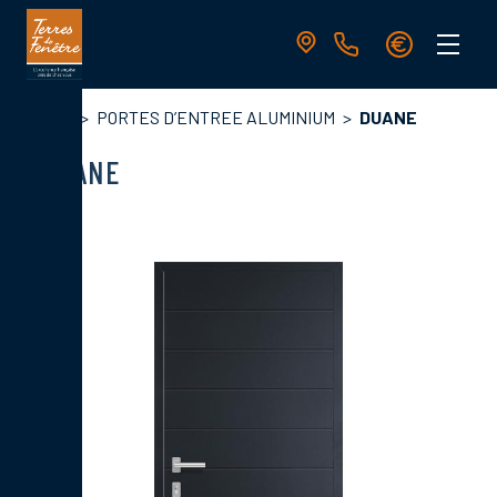
Aller
au
contenu
principal
Navigation
Fil
Accueil
PORTES D’ENTREE ALUMINIUM
DUANE
principale
d'Ariane
DUANE