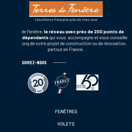
Terres de Fenêtre,
le réseau avec près de 200 points de
vente indépendants
qui vous accompagne et vous conseille
tout au long de votre projet de construction ou de rénovation,
partout en France.
SUIVEZ-NOUS
Footer
FENÊTRES
colonne
VOLETS
de
gauche