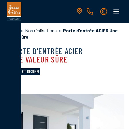
Aller
au
contenu
principal
Navigation
Fil
Accueil
Nos réalisations
Porte d'entrée ACIER Une
principale
d'Ariane
valeur sûre
PORTE D'ENTRÉE ACIER
UNE VALEUR SÛRE
SOLIDITÉ ET DESIGN