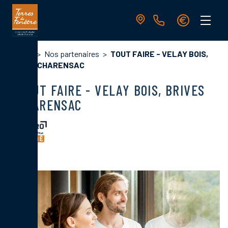
Aller
au
contenu
principal
Navigation
Fil
Accueil
Nos partenaires
TOUT FAIRE - VELAY BOIS,
principale
d'Ariane
BRIVES CHARENSAC
TOUT FAIRE - VELAY BOIS, BRIVES
CHARENSAC