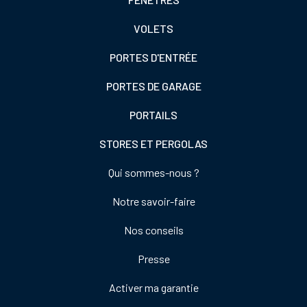
colonne
VOLETS
de
gauche
PORTES D'ENTRÉE
PORTES DE GARAGE
PORTAILS
STORES ET PERGOLAS
Footer
Qui sommes-nous ?
colonne
Notre savoir-faire
de
droite
Nos conseils
Presse
Activer ma garantie