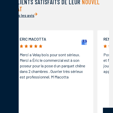
DES CLIENTS SATISFAITS DE LEUR
NOUVEL
HABITAT
Voir tous les avis
ERIC MACOTTA
RENE V
5/5
5/5
Merci a Velay bois pour sont sérieux.
Pose d'u
Merci a Éric le commercial est à son
et fenêt
poseur pour la pose d un parquet chêne
jours p
dans 2 chambres . Ouvrier très sérieux
appliqué
est professionnel. M Macotta