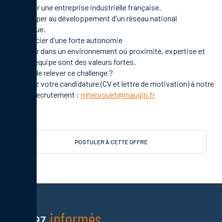
- Intégrer une entreprise industrielle française.
- Participer au développement d'un réseau national
dynamique.
- Bénéficier d'une forte autonomie
- Évoluer dans un environnement où proximité, expertise et
esprit d'équipe sont des valeurs fortes.
- Envie de relever ce challenge ?
Adressez votre candidature (CV et lettre de motivation) à notre
service recrutement :
mhervouet@maugin.fr
POSTULER À CETTE OFFRE
Restez
informés