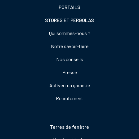
PORTAILS
STORES ET PERGOLAS
Footer
Qui sommes-nous ?
colonne
Notre savoir-faire
de
droite
Nos conseils
Presse
Activer ma garantie
Recrutement
Pied
Terres de fenêtre
de