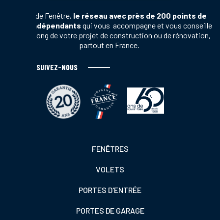
Terres de Fenêtre,
le réseau avec près de 200 points de
vente indépendants
qui vous accompagne et vous conseille
tout au long de votre projet de construction ou de rénovation,
partout en France.
SUIVEZ-NOUS
Footer
FENÊTRES
colonne
VOLETS
de
gauche
PORTES D'ENTRÉE
PORTES DE GARAGE