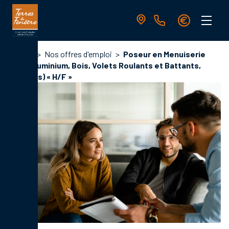
Aller
au
contenu
principal
Navigation
Fil
Accueil
Nos offres d'emploi
Poseur en Menuiserie
principale
d'Ariane
(PVC, Aluminium, Bois, Volets Roulants et Battants,
Pergolas) « H/F »