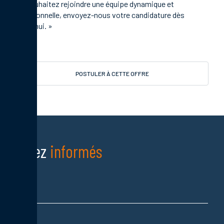
vous souhaitez rejoindre une équipe dynamique et
professionnelle, envoyez-nous votre candidature dès
aujourd'hui. »
POSTULER À CETTE OFFRE
Restez
informés
Nom
Prénom