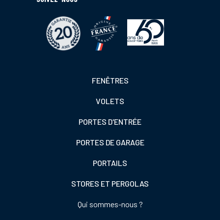
Footer
FENÊTRES
colonne
VOLETS
de
gauche
PORTES D'ENTRÉE
PORTES DE GARAGE
PORTAILS
STORES ET PERGOLAS
Footer
Qui sommes-nous ?
colonne