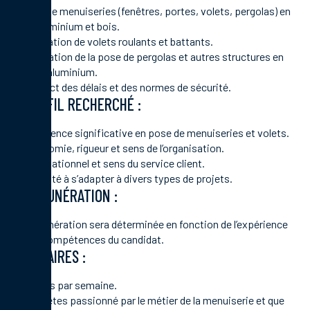
Pose de menuiseries (fenêtres, portes, volets, pergolas) en
PVC, aluminium et bois.
Installation de volets roulants et battants.
Réalisation de la pose de pergolas et autres structures en
bois ou aluminium.
Respect des délais et des normes de sécurité.
PROFIL RECHERCHÉ :
Expérience significative en pose de menuiseries et volets.
Autonomie, rigueur et sens de l’organisation.
Bon relationnel et sens du service client.
Capacité à s’adapter à divers types de projets.
RÉMUNÉRATION :
La rémunération sera déterminée en fonction de l’expérience
et des compétences du candidat.
HORAIRES :
35 heures par semaine.
Si vous êtes passionné par le métier de la menuiserie et que