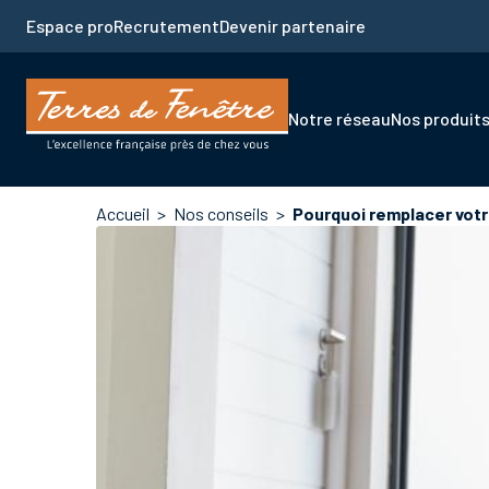
Aller
Espace pro
Recrutement
Devenir partenaire
au
contenu
principal
Navigation
Notre réseau
Nos produit
principale
Fil
Accueil
Nos conseils
Pourquoi remplacer votr
d'Ariane