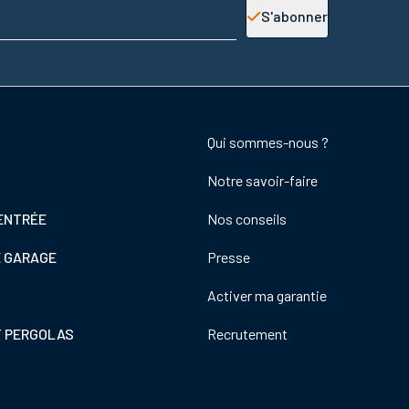
S'abonner
Footer
Qui sommes-nous ?
colonne
Notre savoir-faire
de
droite
ENTRÉE
Nos conseils
E GARAGE
Presse
Activer ma garantie
T PERGOLAS
Recrutement