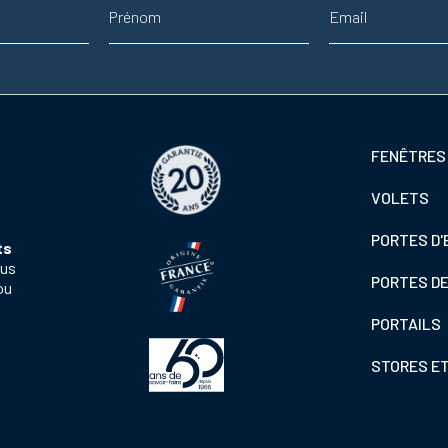
Prénom
Adresse email
Footer
FENÊTRES
colonne
VOLETS
de
gauche
PORTES D'
ts
ous
PORTES D
ou
PORTAILS
STORES E