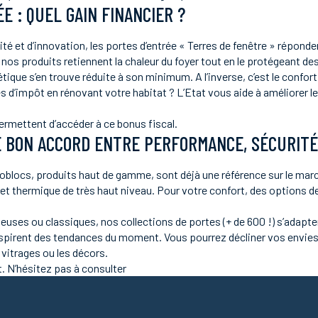
E : QUEL GAIN FINANCIER ?
 et d’innovation, les portes d’entrée « Terres de fenêtre » répondent
 nos produits retiennent la chaleur du foyer tout en le protégeant de
ique s’en trouve réduite à son minimum. A l’inverse, c’est le confor
es d’impôt en rénovant votre habitat ? L’Etat vous aide à améliorer
ermettent d’accéder à ce bonus fiscal.
 BON ACCORD ENTRE PERFORMANCE, SÉCURITÉ 
oblocs, produits haut de gamme, sont déjà une référence sur le marc
e et thermique de très haut niveau. Pour votre confort, des options 
euses ou classiques, nos collections de portes (+ de 600 !) s’adapte
nspirent des tendances du moment. Vous pourrez décliner vos envies 
s vitrages ou les décors.
t. N’hésitez pas à consulter