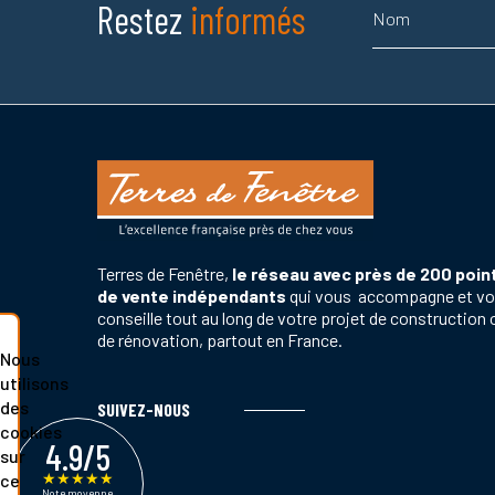
Nom
Restez
informés
Terres de Fenêtre,
le réseau avec près de 200 poin
de vente indépendants
qui vous accompagne et v
conseille tout au long de votre projet de construction 
de rénovation, partout en France.
Nous
utilisons
des
SUIVEZ-NOUS
cookies
4.9/5
sur
★
★
★
★
★
ce
Note moyenne