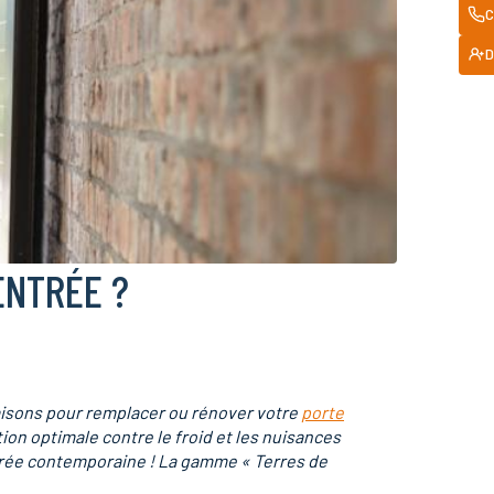
C
D
ENTRÉE ?
raisons pour remplacer ou rénover votre
porte
tion optimale contre le froid et les nuisances
ntrée contemporaine ! La gamme « Terres de