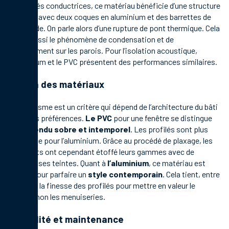
propriétés conductrices, ce matériau bénéficie d’une structure
spéciale avec deux coques en aluminium et des barrettes de
polyamide. On parle alors d’une rupture de pont thermique. Cela
réduit aussi le phénomène de condensation et de
ruissellement sur les parois. Pour l’isolation acoustique,
l’aluminium et le PVC présentent des performances similaires.
Design des matériaux
L’esthétisme est un critère qui dépend de l’architecture du bâti
et de vos préférences.
Le PVC
pour une fenêtre se distingue
par un
rendu sobre et intemporel
. Les profilés sont plus
larges que pour l’aluminium. Grâce au procédé de plaxage, les
fabricants ont cependant étoffé leurs gammes avec de
nombreuses teintes. Quant à
l’aluminium
, ce matériau est
réputé pour parfaire un
style contemporain
. Cela tient, entre
autres, à la finesse des profilés pour mettre en valeur le
vitrage, non les menuiseries.
Durabilité et maintenance