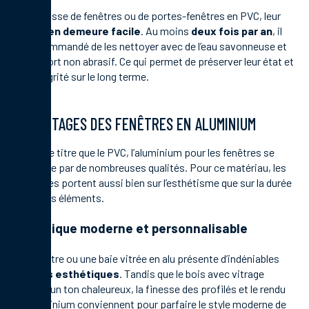
Qu’il s’agisse de fenêtres ou de portes-fenêtres en PVC, leur
entretien demeure facile
. Au moins
deux fois par an
, il
est recommandé de les nettoyer avec de l’eau savonneuse et
un support non abrasif. Ce qui permet de préserver leur état et
leur intégrité sur le long terme.
AVANTAGES DES FENÊTRES EN ALUMINIUM
Au même titre que le PVC, l’aluminium pour les fenêtres se
démarque par de nombreuses qualités. Pour ce matériau, les
avantages portent aussi bien sur l’esthétisme que sur la durée
de vie des éléments.
Esthétique moderne et personnalisable
Une fenêtre ou une baie vitrée en alu présente d’indéniables
qualités esthétiques
. Tandis que le bois avec vitrage
apporte un ton chaleureux, la finesse des profilés et le rendu
de l’aluminium conviennent pour parfaire le style moderne de