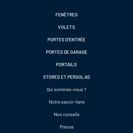
Footer
FENÊTRES
colonne
VOLETS
de
gauche
PORTES D'ENTRÉE
PORTES DE GARAGE
PORTAILS
STORES ET PERGOLAS
Footer
Qui sommes-nous ?
colonne
Notre savoir-faire
de
droite
Nos conseils
Presse