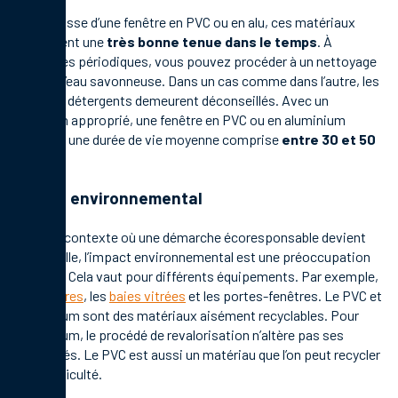
Qu’il s’agisse d’une fenêtre en PVC ou en alu, ces matériaux
présentent une
très bonne tenue dans le temps
. À
intervalles périodiques, vous pouvez procéder à un nettoyage
avec de l’eau savonneuse. Dans un cas comme dans l’autre, les
produits détergents demeurent déconseillés. Avec un
entretien approprié, une fenêtre en PVC ou en aluminium
possède une durée de vie moyenne comprise
entre 30 et 50
ans
.
Impact environnemental
Dans un contexte où une démarche écoresponsable devient
essentielle, l’impact environnemental est une préoccupation
légitime. Cela vaut pour différents équipements. Par exemple,
les
fenêtres
, les
baies vitrées
et les portes-fenêtres. Le PVC et
l’aluminium sont des matériaux aisément recyclables. Pour
l’aluminium, le procédé de revalorisation n’altère pas ses
propriétés. Le PVC est aussi un matériau que l’on peut recycler
sans difficulté.