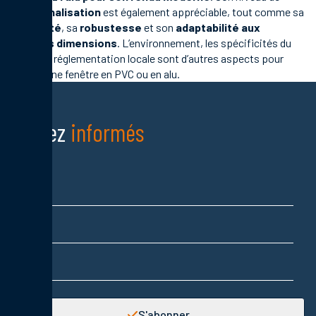
personnalisation
est également appréciable, tout comme sa
longévité
, sa
robustesse
et son
adaptabilité aux
grandes dimensions
. L’environnement, les spécificités du
bâti et la réglementation locale sont d’autres aspects pour
choisir une fenêtre en PVC ou en alu.
Restez
informés
Nom
Prénom
Adresse email
S'abonner