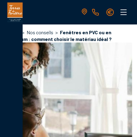
Aller
au
contenu
principal
Navigation
Fil
Accueil
Nos conseils
Fenêtres en PVC ou en
principale
d'Ariane
aluminium : comment choisir le matériau idéal ?