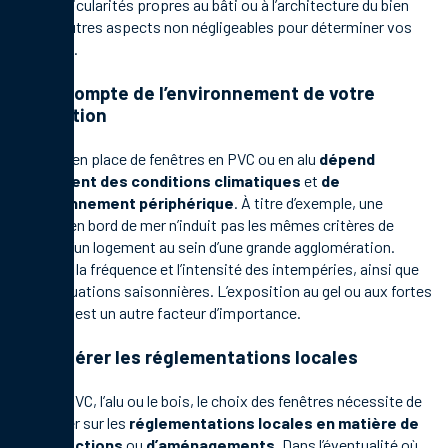
Les particularités propres au bâti ou à l’architecture du bien
sont d’autres aspects non négligeables pour déterminer vos
priorités.
Tenir compte de l’environnement de votre
habitation
La mise en place de fenêtres en PVC ou en alu
dépend
également des conditions climatiques
et
de
l’environnement périphérique
. À titre d’exemple, une
maison en bord de mer n’induit pas les mêmes critères de
choix qu’un logement au sein d’une grande agglomération.
Estimez la fréquence et l’intensité des intempéries, ainsi que
les fluctuations saisonnières. L’exposition au gel ou aux fortes
chaleurs est un autre facteur d’importance.
Considérer les réglementations locales
Pour le PVC, l’alu ou le bois, le choix des fenêtres nécessite de
s’attarder sur les
réglementations locales en matière de
constructions
ou
d’aménagements
. Dans l’éventualité où