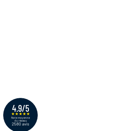
4.9/5
★
★
★
★
★
Note moyenne
du réseau
2580 avis