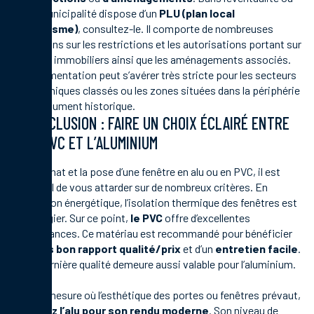
votre municipalité dispose d’un
PLU (plan local
d’urbanisme)
, consultez-le. Il comporte de nombreuses
indications sur les restrictions et les autorisations portant sur
les biens immobiliers ainsi que les aménagements associés.
La réglementation peut s’avérer très stricte pour les secteurs
géographiques classés ou les zones situées dans la périphérie
d’un monument historique.
CONCLUSION : FAIRE UN CHOIX ÉCLAIRÉ ENTRE
LE PVC ET L’ALUMINIUM
Pour l’achat et la pose d’une fenêtre en alu ou en PVC, il est
essentiel de vous attarder sur de nombreux critères. En
rénovation énergétique, l’isolation thermique des fenêtres est
à privilégier. Sur ce point,
le PVC
offre d’excellentes
performances. Ce matériau est recommandé pour bénéficier
d’un
très bon rapport qualité/prix
et d’un
entretien facile
.
Cette dernière qualité demeure aussi valable pour l’aluminium.
Dans la mesure où l’esthétique des portes ou fenêtres prévaut,
préférez l’alu
pour son rendu moderne
. Son niveau de