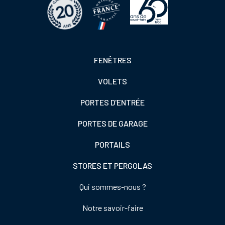
Footer
FENÊTRES
colonne
VOLETS
de
gauche
PORTES D'ENTRÉE
PORTES DE GARAGE
PORTAILS
STORES ET PERGOLAS
Footer
Qui sommes-nous ?
colonne
Notre savoir-faire
de
droite