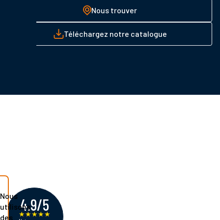
Nous trouver
Téléchargez notre catalogue
Nous
4.9/5
utilisons
★
★
★
★
★
des