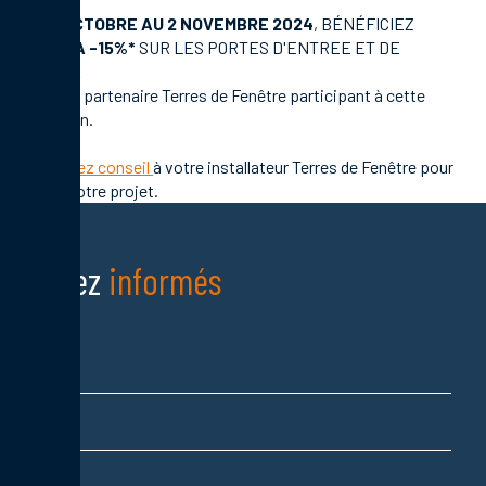
DU 12 OCTOBRE AU 2 NOVEMBRE 2024
, BÉNÉFICIEZ
JUSQU’À -15%*
SUR LES PORTES D'ENTREE ET DE
GARAGE
*Suivant partenaire Terres de Fenêtre participant à cette
opération.
Demandez conseil
à votre installateur Terres de Fenêtre pour
définir votre projet.
Restez
informés
Nom
Prénom
Adresse email