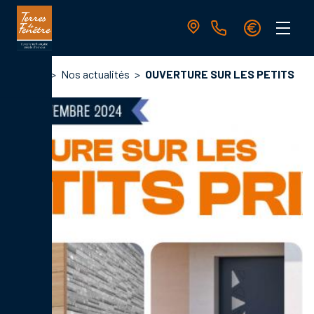
Aller
au
contenu
principal
Navigation
Fil
Accueil
Nos actualités
OUVERTURE SUR LES PETITS
principale
d'Ariane
PRIX