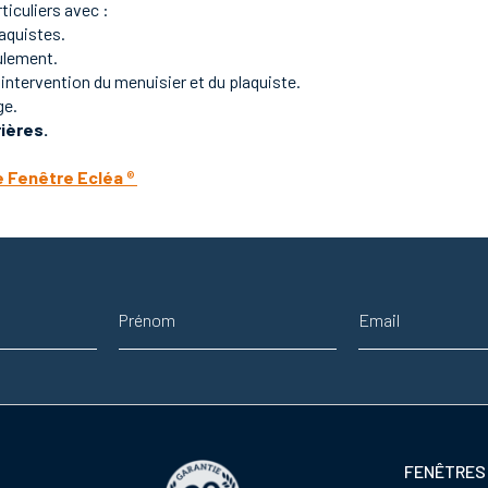
ticuliers avec :
laquistes.
ulement.
l'intervention du menuisier et du plaquiste.
ge.
rières.
e Fenêtre Ecléa
®
Prénom
Adresse email
Footer
FENÊTRES