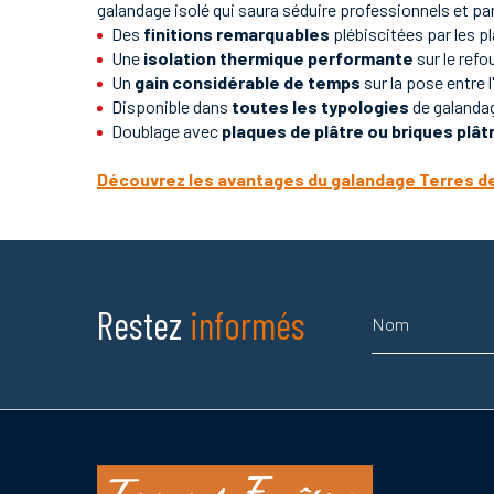
galandage isolé qui saura séduire professionnels et par
Des
finitions remarquables
plébiscitées par les p
Une
isolation thermique performante
sur le refo
Un
gain considérable de temps
sur la pose entre 
Disponible dans
toutes les typologies
de galanda
Doublage avec
plaques de plâtre ou briques plât
Découvrez les avantages du galandage Terres d
Nom
Restez
informés