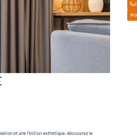
C
D
É
ation et une finition esthétique, découvrez le