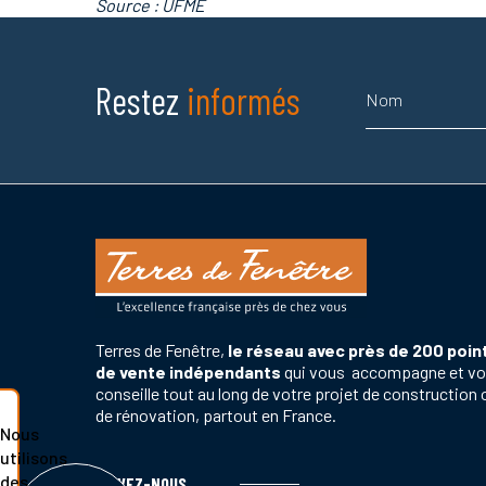
Source : UFME
Nom
Restez
informés
Terres de Fenêtre,
le réseau avec près de 200 poin
de vente indépendants
qui vous accompagne et v
conseille tout au long de votre projet de construction 
de rénovation, partout en France.
Nous
utilisons
des
SUIVEZ-NOUS