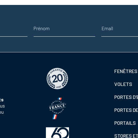
Prénom
Adresse email
Footer
FENÊTRES
colonne
VOLETS
de
gauche
PORTES D'
ts
ous
PORTES D
ou
PORTAILS
STORES E