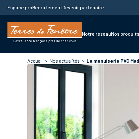
Aller
Espace pro
Recrutement
Devenir partenaire
au
contenu
principal
Navigation
Notre réseau
Nos produit
principale
Fil
Accueil
Nos actualités
La menuiserie PVC Mad
d'Ariane