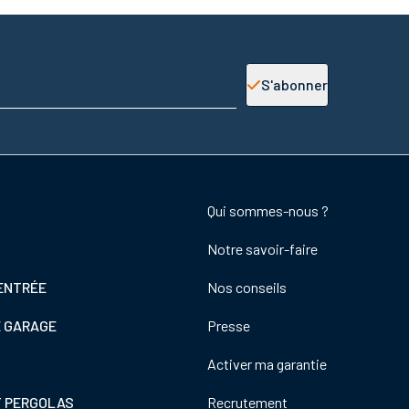
S'abonner
Footer
Qui sommes-nous ?
colonne
Notre savoir-faire
de
droite
ENTRÉE
Nos conseils
E GARAGE
Presse
Activer ma garantie
T PERGOLAS
Recrutement