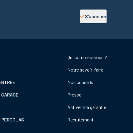
S'abonner
Footer
Qui sommes-nous ?
colonne
Notre savoir-faire
de
droite
ENTRÉE
Nos conseils
E GARAGE
Presse
Activer ma garantie
T PERGOLAS
Recrutement