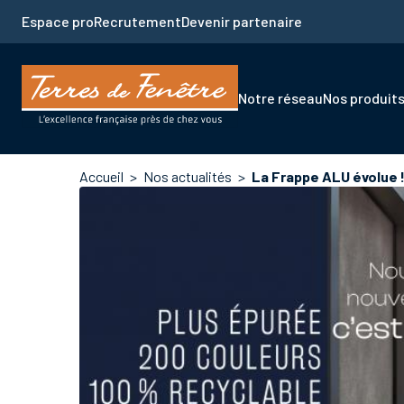
Aller
Espace pro
Recrutement
Devenir partenaire
au
contenu
principal
Navigation
Notre réseau
Nos produit
principale
Fil
Accueil
Nos actualités
La Frappe ALU évolue 
d'Ariane