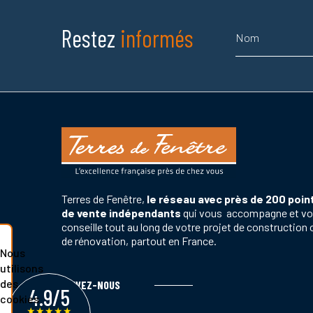
Nom
Restez
informés
Terres de Fenêtre,
le réseau avec près de 200 poin
de vente indépendants
qui vous accompagne et v
conseille tout au long de votre projet de construction 
de rénovation, partout en France.
Nous
utilisons
des
SUIVEZ-NOUS
4.9/5
cookies
★
★
★
★
★