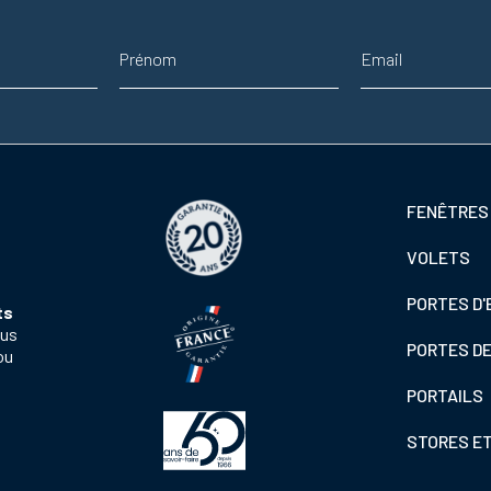
Prénom
Adresse email
Footer
FENÊTRES
colonne
VOLETS
de
gauche
PORTES D'
ts
ous
PORTES D
ou
PORTAILS
STORES E