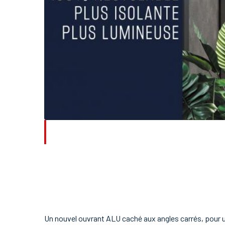
Un nouvel ouvrant ALU caché aux angles carrés, pour