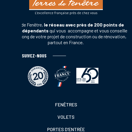
Terres de Fenêtre,
le réseau avec près de 200 points de
vente indépendants
qui vous accompagne et vous conseille
tout au long de votre projet de construction ou de rénovation,
partout en France.
SUIVEZ-NOUS
Footer
FENÊTRES
colonne
VOLETS
de
gauche
PORTES D'ENTRÉE