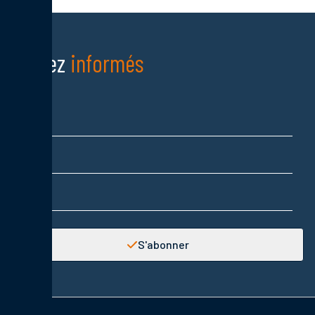
sources.
Restez
informés
Nom
Prénom
Adresse email
S'abonner