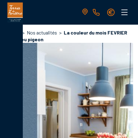
Aller
au
contenu
principal
Navigation
Fil
Accueil
Nos actualités
La couleur du mois FEVRIER
principale
d'Ariane
5014 Bleu pigeon