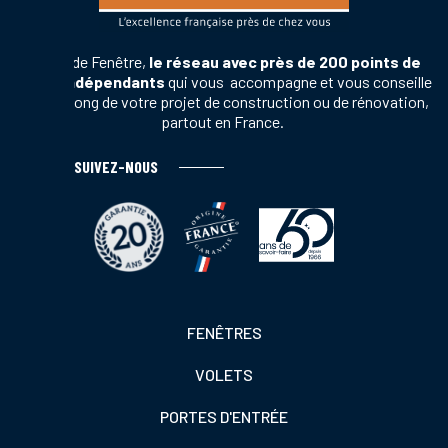
Terres de Fenêtre,
le réseau avec près de 200 points de
vente indépendants
qui vous accompagne et vous conseille
tout au long de votre projet de construction ou de rénovation,
partout en France.
SUIVEZ-NOUS
Footer
FENÊTRES
colonne
VOLETS
de
gauche
PORTES D'ENTRÉE