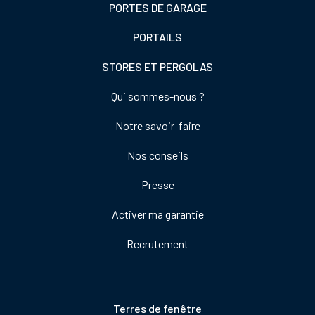
PORTES DE GARAGE
PORTAILS
STORES ET PERGOLAS
Footer
Qui sommes-nous ?
colonne
Notre savoir-faire
de
droite
Nos conseils
Presse
Activer ma garantie
Recrutement
Pied
Terres de fenêtre