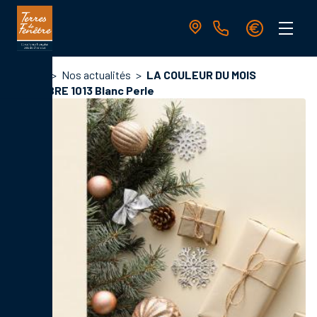
Aller
au
contenu
principal
Navigation
Fil
Accueil
Nos actualités
LA COULEUR DU MOIS
principale
d'Ariane
DECEMBRE 1013 Blanc Perle