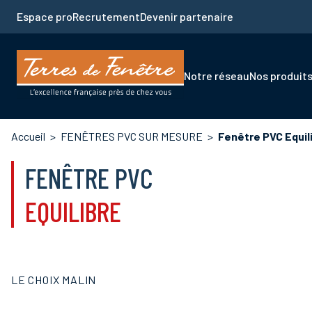
Aller
Espace pro
Recrutement
Devenir partenaire
au
contenu
principal
Navigation
Notre réseau
Nos produit
principale
Fil
Accueil
FENÊTRES PVC SUR MESURE
Fenêtre PVC Equil
d'Ariane
FENÊTRE PVC
EQUILIBRE
LE CHOIX MALIN