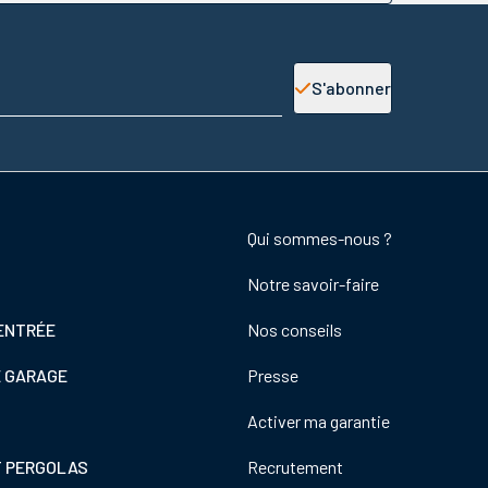
S'abonner
Footer
Qui sommes-nous ?
colonne
Notre savoir-faire
de
droite
ENTRÉE
Nos conseils
E GARAGE
Presse
Activer ma garantie
T PERGOLAS
Recrutement