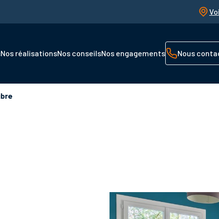
Vo
s
Nos réalisations
Nos conseils
Nos engagements
Nous conta
ibre