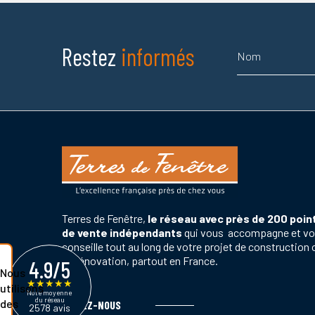
Nom
Restez
informés
Terres de Fenêtre,
le réseau avec près de 200 poin
de vente indépendants
qui vous accompagne et v
conseille tout au long de votre projet de construction 
de rénovation, partout en France.
4.9/5
Nous
★
★
★
★
★
utilisons
Note moyenne
du réseau
des
SUIVEZ-NOUS
2578 avis