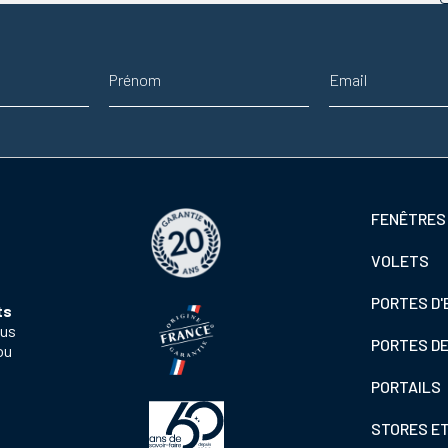
Prénom
Adresse email
Footer
FENÊTRES
colonne
VOLETS
de
gauche
PORTES D'
ts
ous
PORTES D
ou
PORTAILS
STORES E