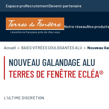
Aller
Espace pro
Recrutement
Devenir partenaire
au
contenu
principal
Navigation
Notre réseau
Nos produit
principale
Fil
Accueil
BAIES VITRÉES COULISSANTES ALU
Nouveau Gal
d'Ariane
NOUVEAU GALANDAGE ALU
TERRES DE FENÊTRE ECLÉA®
L’ULTIME DISCRÉTION