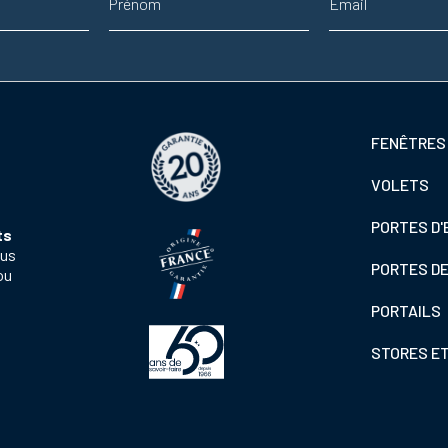
Footer
FENÊTRES
colonne
VOLETS
de
gauche
PORTES D'
ts
ous
PORTES D
ou
PORTAILS
STORES E