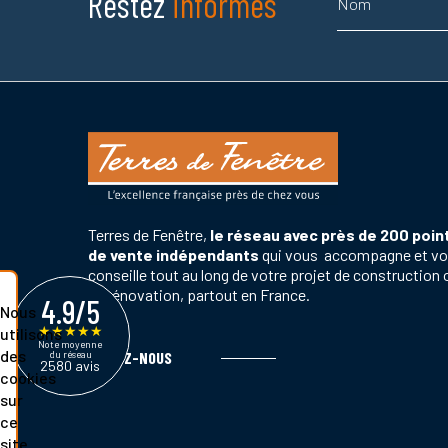
Restez
informés
Terres de Fenêtre,
le réseau avec près de 200 poin
de vente indépendants
qui vous accompagne et v
conseille tout au long de votre projet de construction 
de rénovation, partout en France.
4.9/5
Nous
★
★
★
★
★
utilisons
Note moyenne
des
du réseau
SUIVEZ-NOUS
2580 avis
cookies
sur
ce
site