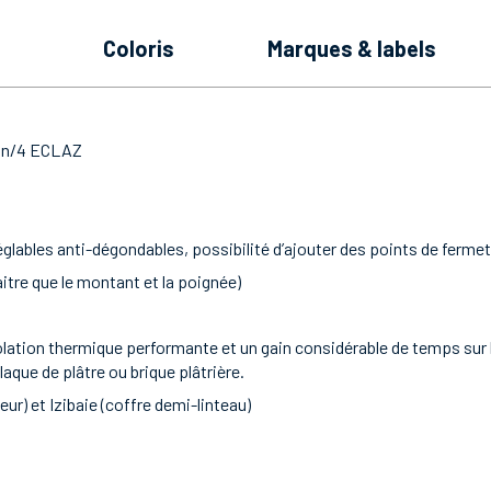
coloris
marques & labels
gon/4 ECLAZ
réglables anti-dégondables, possibilité d’ajouter des points de ferm
itre que le montant et la poignée)
olation thermique performante et un gain considérable de temps sur l
aque de plâtre ou brique plâtrière.
eur) et Izibaie (coffre demi-linteau)