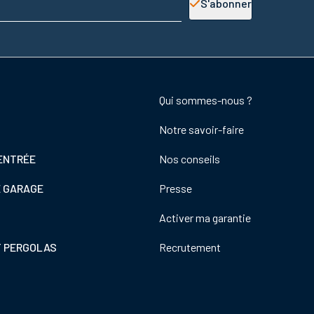
S'abonner
Footer
Qui sommes-nous ?
colonne
Notre savoir-faire
de
droite
ENTRÉE
Nos conseils
E GARAGE
Presse
Activer ma garantie
T PERGOLAS
Recrutement